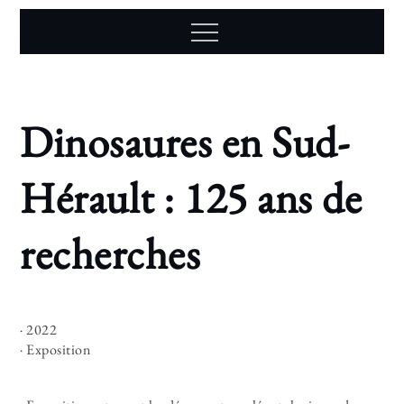
Skip
to
content
Dinosaures en Sud-
Home
Scénographie
Dinosaures
Hérault : 125 ans de
en Sud-
Hérault :
125 ans de
recherches
recherches
· 2022
· Exposition